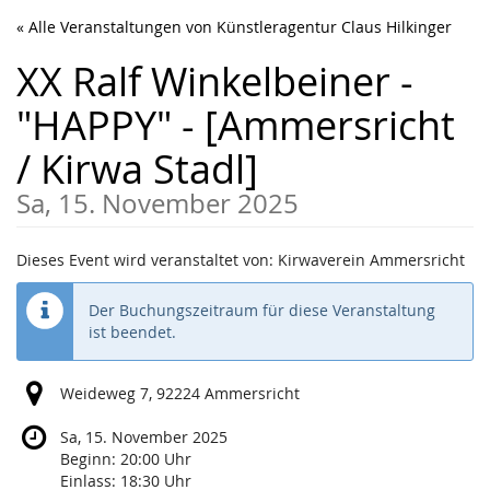
Zum
« Alle Veranstaltungen von Künstleragentur Claus Hilkinger
Haupt-
Inhalt
XX Ralf Winkelbeiner -
springen
"HAPPY" - [Ammersricht
/ Kirwa Stadl]
Sa, 15. November 2025
Dieses Event wird veranstaltet von: Kirwaverein Ammersricht
Der Buchungszeitraum für diese Veranstaltung
ist beendet.
Weideweg 7, 92224 Ammersricht
Sa, 15. November 2025
Beginn:
20:00
Uhr
Einlass:
18:30
Uhr