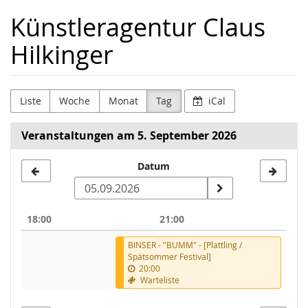
Zum
Künstleragentur Claus
Haupt-
Inhalt
Hilkinger
springen
Liste
Woche
Monat
Tag
iCal
Veranstaltungen am 5. September 2026
Datum
Datum
zur
Anzeige
18:00
21:00
auswählen
BINSER - "BUMM" - [Plattling /
Spätsommer Festival]
20:00
Warteliste