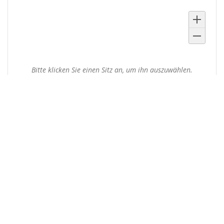
Ausgewählte
Bitte klicken Sie einen Sitz an, um ihn auszuwählen.
Sitze
Produkte
Wenn Sie bereits ein Ticket bestellt
haben
Wenn Sie den Status und die Details Ihrer Bestellung
einsehen oder ändern wollen, klicken Sie auf den Link in einer
der E-Mails, die wir Ihnen im Bestellvorgang geschickt haben.
Wenn Sie den Link nicht finden können, klicken Sie auf den
folgenden Button, um ein erneutes Zusenden des Links
anzufordern.
Link erneut senden