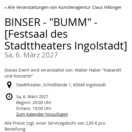
Zum
« Alle Veranstaltungen von Künstleragentur Claus Hilkinger
Haupt-
Inhalt
BINSER - "BUMM" -
springen
[Festsaal des
Stadttheaters Ingolstadt]
Sa, 6. März 2027
Dieses Event wird veranstaltet von: Walter Haber "Kabarett
und Konzerte"
Stadttheater, Schloßlände 1, 85049 Ingolstadt
Sa, 6. März 2027
Beginn:
20:00
Uhr
Einlass:
19:00
Uhr
Zum Kalender hinzufügen
Alle Preise zzgl. einer Servicegebühr von 2,95 € pro
Bestellung.